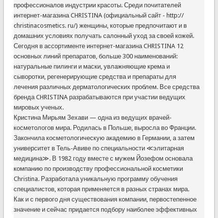
профессионалов индустрии красоты. Среди почитателей
интернет-магазина CHRISTINA (официальный сайт - http://
christinacosmetics. ru/) женщины, которые предпочитают и в
домашних условиях получать салонный уход за своей кожей.
Сегодня в ассортименте интернет-магазина CHRISTINA 12
основных линий препаратов, больше 300 наименований:
натуральные пилинги и маски, увлажняющие крема и
сыворотки, регенерирующие средства и препараты для
лечения различных дерматологических проблем. Все средства
бренда CHRISTINA разрабатываются при участии ведущих
мировых ученых.
Кристина Мирьям Зехави — одна из ведущих врачей-
косметологов мира. Родилась в Польше, выросла во Франции.
Закончила косметологическую академию в Германии, а затем
университет в Тель-Авиве по специальности ≪элитарная
медицина≫. В 1982 году вместе с мужем Йозефом основала
компанию по производству профессиональной косметики
Christina. Разработала уникальную программу обучения
специалистов, которая применяется в разных странах мира.
Как и с первого дня существования компании, первостепенное
значение и сейчас придается подбору наиболее эффективных