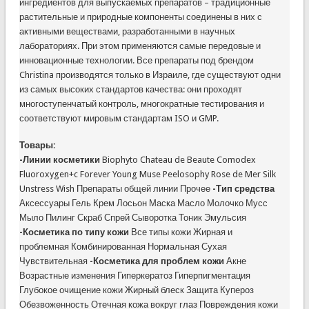
ингредиентов для выпускаемых препаратов – традиционные
растительные и природные компоненты соединены в них с
активными веществами, разработанными в научных
лабораториях. При этом применяются самые передовые и
инновационные технологии. Все препараты под брендом
Christina производятся только в Израиле, где существуют одни
из самых высоких стандартов качества: они проходят
многоступенчатый контроль, многократные тестирования и
соответствуют мировым стандартам ISO и GMP.
Товары:
-Линии косметики
Biophyto Chateau de Beaute Comodex
Fluoroxygen+c Forever Young Muse Peelosophy Rose de Mer Silk
Unstress Wish Препараты общей линии Прочее
-Тип средства
Аксессуары Гель Крем Лосьон Маска Масло Молочко Мусс
Мыло Пилинг Скраб Спрей Сыворотка Тоник Эмульсия
-Косметика по типу кожи
Все типы кожи Жирная и
проблемная Комбинированная Нормальная Сухая
Чувствительная
-Косметика для проблем кожи
Акне
Возрастные изменения Гиперкератоз Гиперпигментация
Глубокое очищение кожи Жирный блеск Защита Купероз
Обезвоженность Отечная кожа вокруг глаз Повреждения кожи