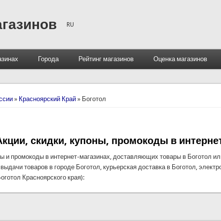
агазинов
RU
азинах
Города
Рейтинг магазинов
Оценка магазинов
ссии
»
Красноярский Край
»
Боготол
Акции, скидки, купоны, промокоды в интерне
ы и промокоды в интернет-магазинах, доставляющих товары в Боготол или
 выдачи товаров в городе Боготол, курьерская доставка в Боготол, электр
оготол Красноярского края):