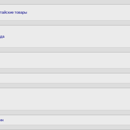
итайские товары
жда
ин