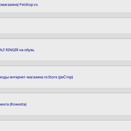
омагазина) Petshop.ru
ALF RINGER на обувь
коды интернет-магазина re:Store (реСтор)
вента (Rowenta)