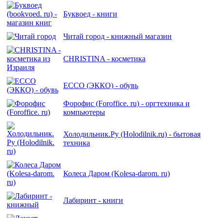
Буквоед - книги
Читай город - книжный магазин
CHRISTINA - косметика
ECCO (ЭККО) - обувь
Форофис (Foroffice. ru) - оргтехника и
компьютеры
Холодильник.Ру (Holodilnik.ru) - бытовая
техника
Колеса Даром (Kolesa-darom. ru)
Лабиринт - книги