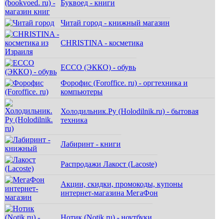
Буквоед - книги
Читай город - книжный магазин
CHRISTINA - косметика
ECCO (ЭККО) - обувь
Форофис (Foroffice. ru) - оргтехника и
компьютеры
Холодильник.Ру (Holodilnik.ru) - бытовая
техника
Лабиринт - книги
Распродажи Лакост (Lacoste)
Акции, скидки, промокоды, купоны
интернет-магазина МегаФон
Нотик (Notik.ru) - ноутбуки