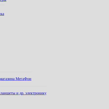
ика
-магазина МегаФон
ланшеты и др. электронику