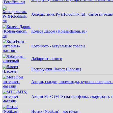
Холодильник.Ру (Holodilnik.ru) - бытовая техн
Колеса Даром (Kolesa-darom. ru)
КотоФото - актуальные товары
Лабиринт - книги
Распродажи Лакост (Lacoste)
Акции, скидки, промокоды, купоны интернет
Акции МТС (MTS) на телефоны, смартфоны, п
Нотик (Notik.ru) - ноутбуки