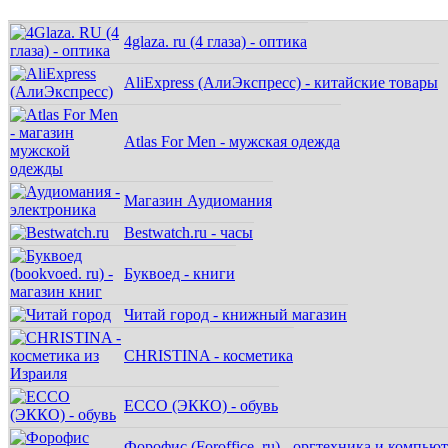
4glaza. ru (4 глаза) - оптика
AliExpress (АлиЭкспресс) - китайские товары
Atlas For Men - мужская одежда
Магазин Аудиомания
Bestwatch.ru - часы
Буквоед - книги
Читай город - книжный магазин
CHRISTINA - косметика
ECCO (ЭККО) - обувь
Форофис (Foroffice. ru) - оргтехника и компью