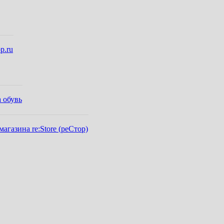
p.ru
 обувь
газина re:Store (реСтор)