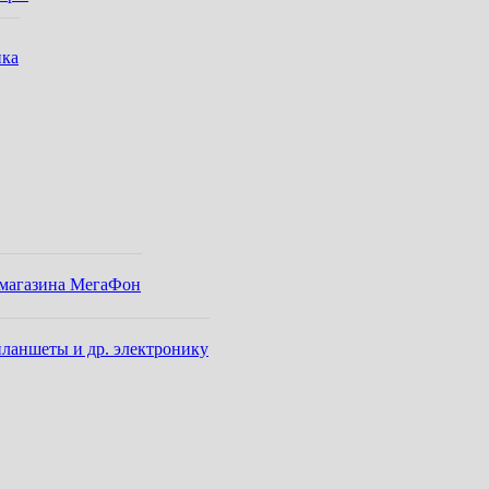
ика
-магазина МегаФон
ланшеты и др. электронику