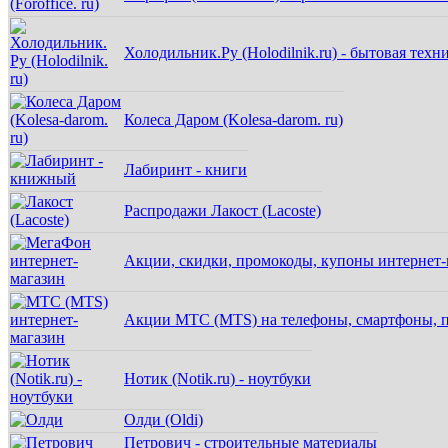
Холодильник.Ру (Holodilnik.ru) - бытовая техн
Колеса Даром (Kolesa-darom. ru)
Лабиринт - книги
Распродажи Лакост (Lacoste)
Акции, скидки, промокоды, купоны интернет
Акции МТС (MTS) на телефоны, смартфоны, п
Нотик (Notik.ru) - ноутбуки
Олди (Oldi)
Петрович - строительные материалы