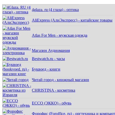
4glaza. ru (4 глаза) - оптика
AliExpress (АлиЭкспресс) - китайские товары
Atlas For Men - мужская одежда
Магазин Аудиомания
Bestwatch.ru - часы
Буквоед - книги
Читай город - книжный магазин
CHRISTINA - косметика
ECCO (ЭККО) - обувь
Форофис (Foroffice. ru) - оргтехника и компью