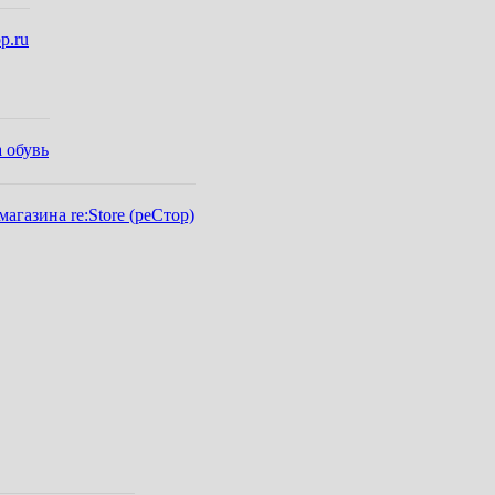
p.ru
 обувь
газина re:Store (реСтор)