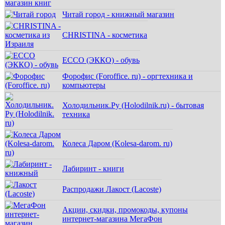
Читай город - книжный магазин
CHRISTINA - косметика
ECCO (ЭККО) - обувь
Форофис (Foroffice. ru) - оргтехника и
компьютеры
Холодильник.Ру (Holodilnik.ru) - бытовая
техника
Колеса Даром (Kolesa-darom. ru)
Лабиринт - книги
Распродажи Лакост (Lacoste)
Акции, скидки, промокоды, купоны
интернет-магазина МегаФон