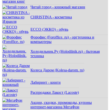
Читай город - книжный магазин
CHRISTINA - косметика
ECCO (ЭККО) - обувь
Форофис (Foroffice. ru) - оргтехника и
компьютеры
Холодильник.Ру (Holodilnik.ru) - бытовая
техника
Колеса Даром (Kolesa-darom. ru)
Лабиринт - книги
Распродажи Лакост (Lacoste)
Акции, скидки, промокоды, купоны
интернет-магазина МегаФон