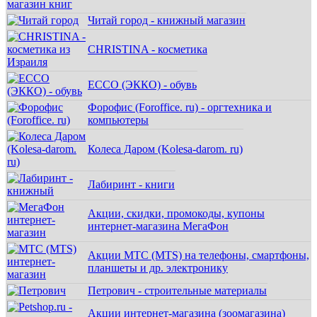
Читай город - книжный магазин
CHRISTINA - косметика
ECCO (ЭККО) - обувь
Форофис (Foroffice. ru) - оргтехника и
компьютеры
Колеса Даром (Kolesa-darom. ru)
Лабиринт - книги
Акции, скидки, промокоды, купоны
интернет-магазина МегаФон
Акции МТС (MTS) на телефоны, смартфоны,
планшеты и др. электронику
Петрович - строительные материалы
Акции интернет-магазина (зоомагазина)