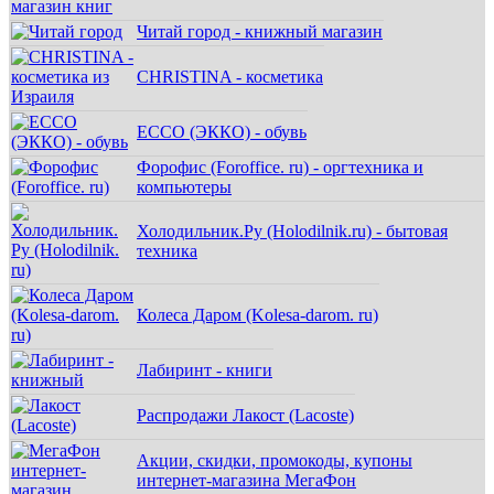
Читай город - книжный магазин
CHRISTINA - косметика
ECCO (ЭККО) - обувь
Форофис (Foroffice. ru) - оргтехника и
компьютеры
Холодильник.Ру (Holodilnik.ru) - бытовая
техника
Колеса Даром (Kolesa-darom. ru)
Лабиринт - книги
Распродажи Лакост (Lacoste)
Акции, скидки, промокоды, купоны
интернет-магазина МегаФон