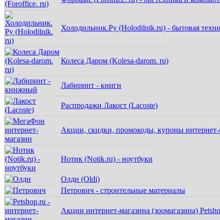
Холодильник.Ру (Holodilnik.ru) - бытовая техн
Колеса Даром (Kolesa-darom. ru)
Лабиринт - книги
Распродажи Лакост (Lacoste)
Акции, скидки, промокоды, купоны интернет
Нотик (Notik.ru) - ноутбуки
Олди (Oldi)
Петрович - строительные материалы
Акции интернет-магазина (зоомагазина) Petsho