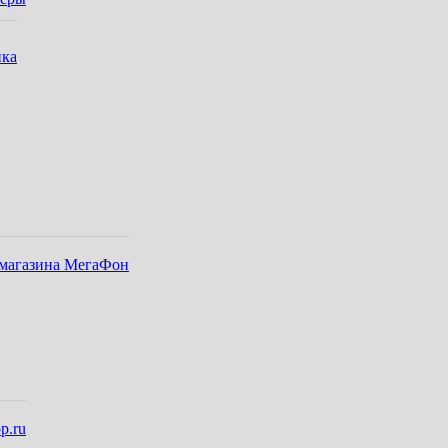
ика
-магазина МегаФон
p.ru