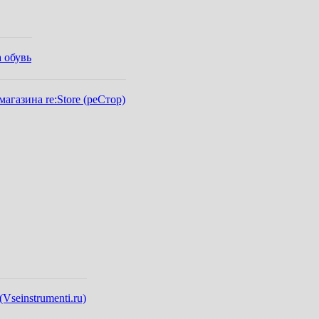
 обувь
газина re:Store (реСтор)
seinstrumenti.ru)