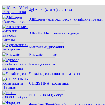
4glaza. ru (4 глаза) - оптика
AliExpress (АлиЭкспресс) - китайские товары
Atlas For Men - мужская одежда
Магазин Аудиомания
Bestwatch.ru - часы
Буквоед - книги
Читай город - книжный магазин
CHRISTINA - косметика
ECCO (ЭККО) - обувь
Форофис (Foroffice. ru) - оргтехника и компью