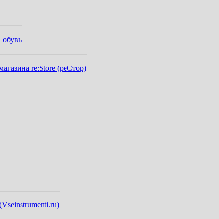
 обувь
газина re:Store (реСтор)
seinstrumenti.ru)