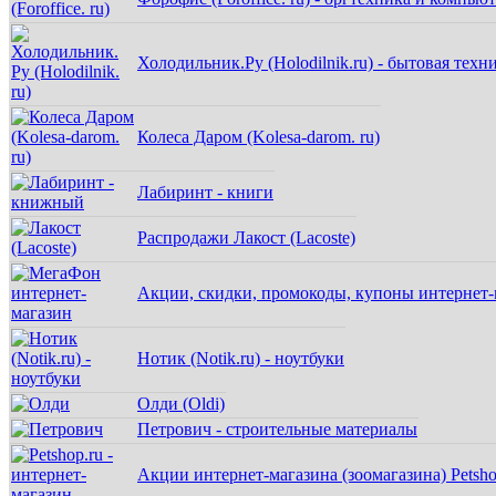
Холодильник.Ру (Holodilnik.ru) - бытовая техн
Колеса Даром (Kolesa-darom. ru)
Лабиринт - книги
Распродажи Лакост (Lacoste)
Акции, скидки, промокоды, купоны интернет
Нотик (Notik.ru) - ноутбуки
Олди (Oldi)
Петрович - строительные материалы
Акции интернет-магазина (зоомагазина) Petsho