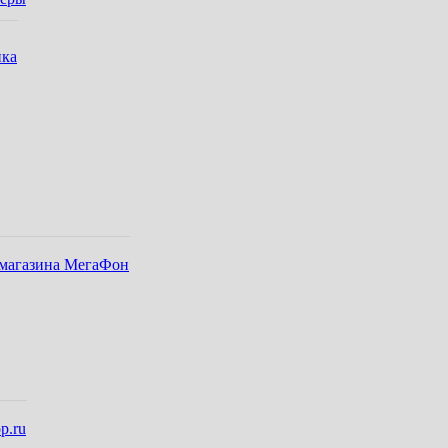
ика
-магазина МегаФон
p.ru