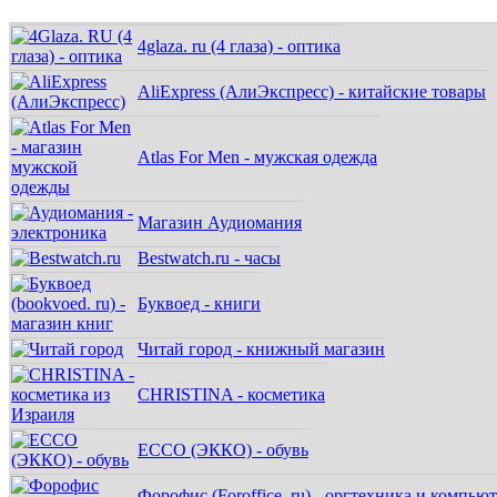
4glaza. ru (4 глаза) - оптика
AliExpress (АлиЭкспресс) - китайские товары
Atlas For Men - мужская одежда
Магазин Аудиомания
Bestwatch.ru - часы
Буквоед - книги
Читай город - книжный магазин
CHRISTINA - косметика
ECCO (ЭККО) - обувь
Форофис (Foroffice. ru) - оргтехника и компью