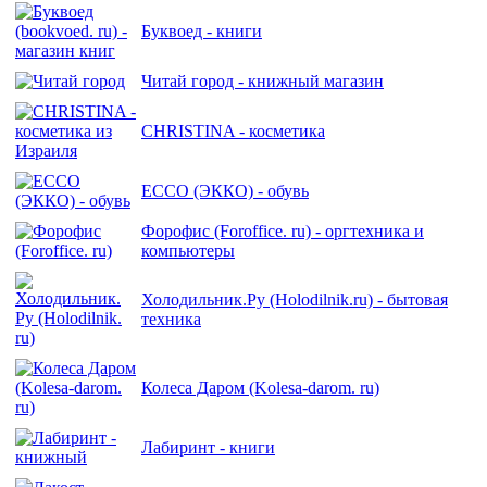
Буквоед - книги
Читай город - книжный магазин
CHRISTINA - косметика
ECCO (ЭККО) - обувь
Форофис (Foroffice. ru) - оргтехника и
компьютеры
Холодильник.Ру (Holodilnik.ru) - бытовая
техника
Колеса Даром (Kolesa-darom. ru)
Лабиринт - книги