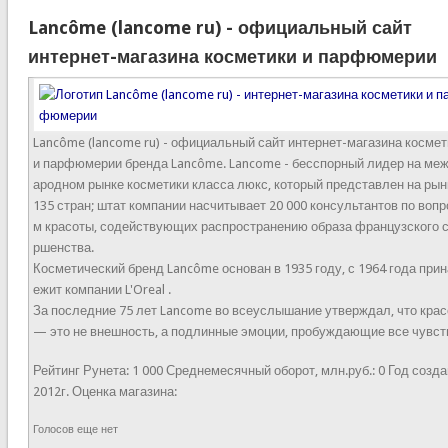
Lancôme (lancome ru) - официальный сайт
интернет-магазина косметики и парфюмерии
Lancôme (lancome ru) - официальный сайт интернет-магазина космет
и парфюмерии бренда Lancôme. Lancome - бесспорный лидер на ме
ародном рынке косметики класса люкс, который представлен на рын
135 стран; штат компании насчитывает 20 000 консультантов по вопр
м красоты, содействующих распространению образа французского 
ршенства.
Косметический бренд Lancôme основан в 1935 году, с 1964 года при
ежит компании L'Oreal .
За последние 75 лет Lancome во всеуслышание утверждал, что крас
— это не внешность, а подлинные эмоции, пробуждающие все чувст
Рейтинг Рунета:
1 000
Среднемесячный оборот, млн.руб.:
0
Год созда
2012г.
Оценка магазина:
Голосов еще нет