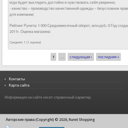
егда будет выглядеть достойно и чувствовать себя уверенно;
- качество – производство качественной одежды – безусловное пра
для компании;
Рейтинг Рунета:
1 000
Среднемесячный оборот, млн.руб.:
0
Год созда
2011г.
Оценка магазина:
Средняя:
1
(
1
оценка)
1
…
следующая ›
последняя »
Страницы
Контакты
Карта сайта
Информация на сайте носит справочный характер.
Авторские права (Copyright) © 2026, Runet Shopping