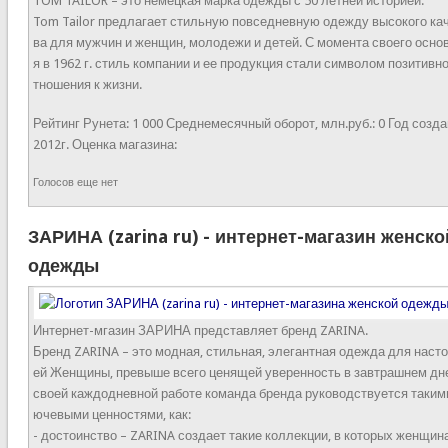
TOM TAILOR – это немецкая марка одежды с 50 летней историей.
Tom Tailor предлагает стильную повседневную одежду высокого ка
ва для мужчин и женщин, молодежи и детей. С момента своего осно
я в 1962 г. стиль компании и ее продукция стали символом позитивно
тношения к жизни.
Рейтинг Рунета:
1 000
Среднемесячный оборот, млн.руб.:
0
Год созда
2012г.
Оценка магазина:
Голосов еще нет
ЗАРИНА (zarina ru) - интернет-магазин женско
одежды
Интернет-мгазин ЗАРИНА представляет бренд ZARINA.
Бренд ZARINA – это модная, стильная, элегантная одежда для наст
ей Женщины, превыше всего ценящей уверенность в завтрашнем дн
своей каждодневной работе команда бренда руководствуется таким
ючевыми ценностями, как:
- достоинство – ZARINA создает такие коллекции, в которых женщин