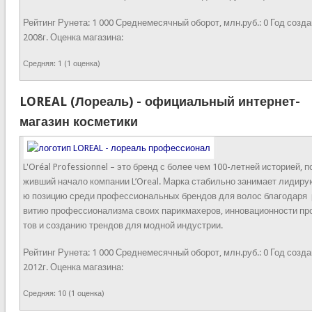
Рейтинг Рунета:
1 000
Среднемесячный оборот, млн.руб.:
0
Год созда
2008г.
Оценка магазина:
Средняя:
1
(
1
оценка)
LOREAL (Лореаль) - официальный интернет-
магазин косметики
L'Oréal Professionnel – это бренд с более чем 100-летней историей, п
живший начало компании L’Oreal. Марка стабильно занимает лидир
ю позицию среди профессиональных брендов для волос благодаря 
витию профессионализма своих парикмахеров, инновационности пр
тов и созданию трендов для модной индустрии.
Рейтинг Рунета:
1 000
Среднемесячный оборот, млн.руб.:
0
Год созда
2012г.
Оценка магазина:
Средняя:
10
(
1
оценка)