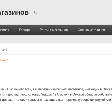
агазинов
RU
азинах
Города
Рейтинг магазинов
Оценка магазинов
Омск
ь... >
а и Омской области, т.е. перечень интернет-магазинов, имеющих в Омске
и или доставляющих товар "на дом" в Омске и в Омской области собствен
т доставлять свои товары, с помощью партнерских курьерских служб или по