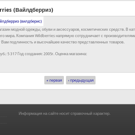
rries (Вайлдберриз)
газин модной одежды, обуви и аксессуаров, косметических средств. В кат
его мира. Компания Wildberries напрямую сотрудничает с производителя
ет Вам подлинность и высочайшее качество представленных товаров.
уб.:
5 317
Год создания:
2005г.
Оценка магазина:
« первая
‹ предыдущая
Информация на сайте носит справочный характер.