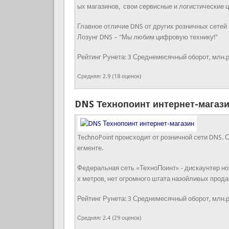
ых магазинов, свои сервисные и логистические 
Главное отличие DNS от других розничных сетей в
Лозунг DNS – "Мы любим цифровую технику!"
Рейтинг Рунета:
3
Среднемесячный оборот, млн.р
Средняя:
2.9
(
18
оценок)
DNS Технопоинт интернет-магаз
TechnoPoint происходит от розничной сети DNS. 
егменте.
Федеральная сеть «ТехноПоинт» - дискаунтер нов
х метров, нет огромного штата назойливых прода
Рейтинг Рунета:
3
Среднемесячный оборот, млн.р
Средняя:
2.4
(
29
оценок)