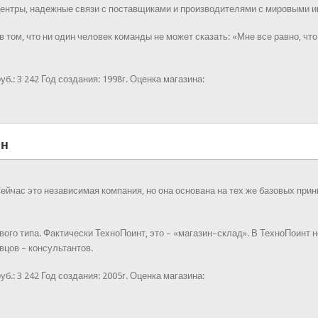
центры, надежные связи с поставщиками и производителями с мировыми 
 том, что ни один человек команды не может сказать: «Мне все равно, что
уб.:
3 242
Год создания:
1998г.
Оценка магазина:
ин
Сейчас это независимая компания, но она основана на тех же базовых пр
ого типа. Фактически ТехноПоинт, это – «магазин–склад». В ТехноПоинт 
вцов – консультантов.
уб.:
3 242
Год создания:
2005г.
Оценка магазина: