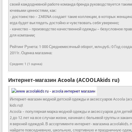
своей каждодневной работе команда бренда руководствуется таким
ючевыми ценностями, как:
- достоинство – ZARINA создает такие коллекции, в которых женщин
егда будет выглядеть достойно и чувствовать себя уверенно;
- качество – производство качественной одежды – безусловное пра
для компании;
Рейтинг Рунета:
1 000
Среднемесячный оборот, млн.руб.:
0
Год созда
2011г.
Оценка магазина:
Средняя:
1
(
1
оценка)
Интернет-магазин Acoola (ACOOLAkids ru)
Интернет-магазин модной детской одежды и аксессуаров Acoola (ac
kids ru)!
Acoola – популярная марка модной одежды и аксессуаров для детей
2 до 12 лет на все случаи жизни, начиная с бельевой группы и закан
я верхней одеждой. В ассортименте интернет- магазина acoolakids. r
найдете повседневную, школьную, спортивную и праздничную одеж