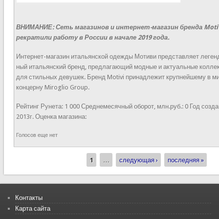
ВНИМАНИЕ: Сеть магазинов и интернет-магазин бренда Motiv
рекратили работу в России в начале 2019 года.
Интернет-магазин итальянской одежды Мотиви представляет леген
ный итальянский бренд, предлагающий модные и актуальные колле
для стильных девушек. Бренд Motivi принадлежит крупнейшему в м
концерну Miroglio Group.
Рейтинг Рунета:
1 000
Среднемесячный оборот, млн.руб.:
0
Год созда
2013г.
Оценка магазина:
Голосов еще нет
1
…
следующая ›
последняя »
Страницы
Контакты
Карта сайта