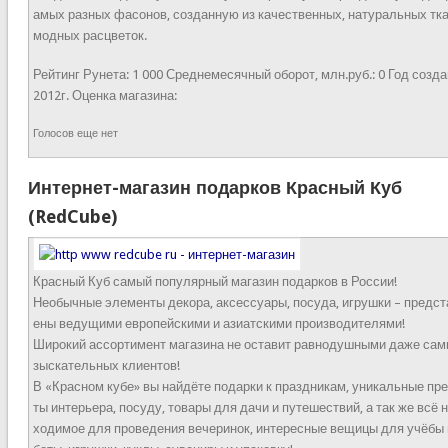
амых разных фасонов, созданную из качественных, натуральных тк
модных расцветок.
Рейтинг Рунета:
1 000
Среднемесячный оборот, млн.руб.:
0
Год созда
2012г.
Оценка магазина:
Голосов еще нет
Интернет-магазин подарков Красный Куб
(RedCube)
Красный Куб самый популярный магазин подарков в России!
Необычные элементы декора, аксессуары, посуда, игрушки – предс
ены ведущими европейскими и азиатскими производителями!
Широкий ассортимент магазина не оставит равнодушными даже сам
зыскательных клиентов!
В «Красном кубе» вы найдёте подарки к праздникам, уникальные пр
ты интерьера, посуду, товары для дачи и путешествий, а так же всё 
ходимое для проведения вечеринок, интересные вещицы для учёбы 