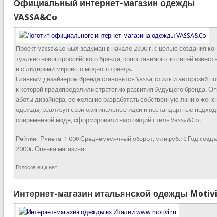
Официальный интернет-магазин одежды
VASSA&Co
Проект Vassa&Co был задуман в начале 2000 г. с целью создания ко
туально нового российского бренда, сопоставимого по своей извест
и с лидерами мирового модного тренда.
Главным дизайнером бренда становится Vassa, стиль и авторский по
к которой предопределили стратегию развития будущего бренда. Оп
аботы дизайнера, ее желание разработать собственную линию женс
одежды, реализуя свои оригинальные идеи и нестандартные подход
современной моде, сформировали настоящий стиль Vassa&Co.
Рейтинг Рунета:
1 000
Среднемесячный оборот, млн.руб.:
0
Год созда
2000г.
Оценка магазина:
Голосов еще нет
Интернет-магазин итальянской одежды Motivi