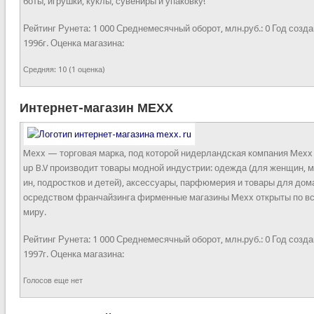
боты, игрушки, куклы, сувениры и упаковку!
Рейтинг Рунета:
1 000
Среднемесячный оборот, млн.руб.:
0
Год созда
1996г.
Оценка магазина:
Средняя:
10
(
1
оценка)
Интернет-магазин МЕХХ
Mexx — торговая марка, под которой нидерландская компания Mexx
up B.V производит товары модной индустрии: одежда (для женщин, 
ин, подростков и детей), аксессуары, парфюмерия и товары для дома
осредством франчайзинга фирменные магазины Mexx открыты по в
миру.
Рейтинг Рунета:
1 000
Среднемесячный оборот, млн.руб.:
0
Год созда
1997г.
Оценка магазина:
Голосов еще нет