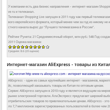
У компании есть два бизнес направления – интернет-магазин Shoppi
ve ru и телеканал.
Телеканал Shopping Live запущен в 2011 году как первый телемагази
вого европейского формата, который менее чем за год из никому не 
стного канала вырос до "Лучшего телемагазина в России".
Рейтинг Рунета:
21
Среднемесячный оборот, млн руб.:
548
Год созда
2011
Оценка магазина:
Средняя:
8.6
(
20
оценок)
Интернет-магазин AliExpress - товары из Кита
AliExpress - один из самых крупнейших интернет - магазинов, марке
йс, позволяющий заказывать товары из Китая по оптовым ценам.
Сервис AliExpress запущен в 2010 году и является ведущим на миро
рынке электронной торговли. АлиЭкспресс предлагает широкий выб
отребительских товаров по привлекательным ценам. AliExpress - это
ло 7,7 миллионов зарегистрированных пользователей в более чем 2