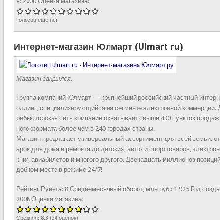
я:
2000
Оценка магазина:
Голосов еще нет
Интернет-магазин Юлмарт (Ulmart ru)
Магазин закрылся.
Группа компаний Юлмарт — крупнейший российский частный интерн
олдинг, специализирующийся на сегменте электронной коммерции. 
рибьюторская сеть компании охватывает свыше 400 пунктов продаж
ного формата более чем в 240 городах страны.
Магазин предлагает универсальный ассортимент для всей семьи: от
аров для дома и ремонта до детских, авто- и спорттоваров, электро
книг, авиабилетов и многого другого. Двенадцать миллионов позиций
добном месте в режиме 24/7!
Рейтинг Рунета:
8
Среднемесячный оборот, млн руб.:
1 925
Год созда
2008
Оценка магазина:
Средняя:
8.3
(
24
оценок)