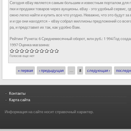
Сегодня eBay является самым большим и известным порталом для 
пки и продажи товаров через аукционы. eBay - это удобный сервис, г
ожно легко найти и купить все что угодно. Неважно, что это будут за
и и где они находятся – eBay собрал миллионы предложений со всег
ра, и представил их так, как удобно Вам.
Рейтинг Рунета:
6
Среднемесячный оборот, млн руб.:
1 994
Год созда
1997
Оценка магазина:
Голосов еще нет
« первая
‹ предыдущая
…
8
следующая ›
последн
Страницы
Контакты
Карта сайта
Информация на сайте носит справочный характер.