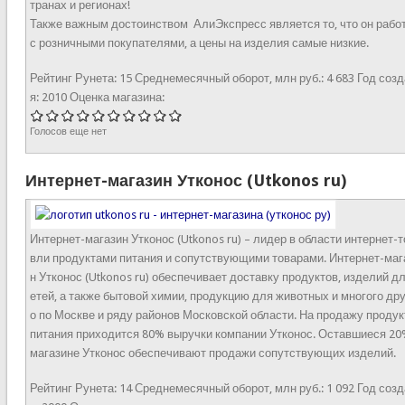
транах и регионах!
Также важным достоинством АлиЭкспресс является то, что он рабо
с розничными покупателями, а цены на изделия самые низкие.
Рейтинг Рунета:
15
Среднемесячный оборот, млн руб.:
4 683
Год созд
я:
2010
Оценка магазина:
Голосов еще нет
Интернет-магазин Утконос (Utkonos ru)
Интернет-магазин Утконос (Utkonos ru) – лидер в области интернет-т
вли продуктами питания и сопутствующими товарами. Интернет-маг
н Утконос (Utkonos ru) обеспечивает доставку продуктов, изделий д
етей, а также бытовой химии, продукцию для животных и многого дру
о по Москве и ряду районов Московской области. На продажу продук
питания приходится 80% выручки компании Утконос. Оставшиеся 20
магазине Утконос обеспечивают продажи сопутствующих изделий.
Рейтинг Рунета:
14
Среднемесячный оборот, млн руб.:
1 092
Год созд