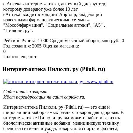
е Аптека - интернет-аптека, аптечный дискаунтер,
которому доверяют уже более 10 лет.
еАптека входит в холдинг A5group, владеющий
известными фармацевтическими сетями –
"Мособлфармация", "Социальные аптеки", "А5" ,
"Пилюли. ру".
Рейтинг Рунета:
1 000
Среднемесячный оборот, млн руб.:
0
Год создания:
2005
Оценка магазина:
0
Голосов еще нет
Интернет-аптека Пилюли. ру (Piluli. ru)
Сайт аптеки закрыт.
Идет переадресация на сайт eapteka.ru.
Интернет-аптека Пилюли. ру (Piluli. ru) — это еще и
широчайший выбор самых разных товаров для здоровья. В
интернет-аптеке Пилюли. ру вы можете найти и заказать
биологически активные добавки, медицинскую технику,
средства гигиены и ухода, товары для спорта и фитнеса,