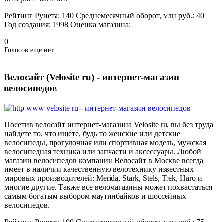
Рейтинг Рунета:
140
Среднемесячный оборот, млн руб.:
40
Год создания:
1998
Оценка магазина:
0
Голосов еще нет
Велосайт (Velosite ru) - интернет-магазин
велосипедов
Посетив велосайт интернет-магазина Velosite ru, вы без труда
найдете то, что ищете, будь то женские или детские
велосипеды, прогулочная или спортивная модель, мужская
велосипедная техника или запчасти и аксессуары. Любой
магазин велосипедов компании Велосайт в Москве всегда
имеет в наличии качественную велотехнику известных
мировых производителей: Merida, Stark, Stels, Trek, Haro и
многие другие. Также все веломагазины может похвастаться
самым богатым выбором маутинбайков и шоссейных
велосипедов.
Рейтинг Рунета:
100
Среднемесячный оборот, млн руб.:
75