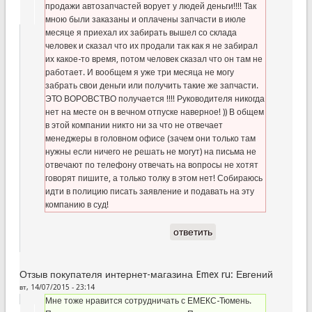
продажи автозапчастей ворует у людей деньги!!!! Так
мною были заказаны и оплачены запчасти в июле
месяце я приехал их забирать вышел со склада
человек и сказал что их продали так как я не забирал
их какое-то время, потом человек сказал что он там не
работает. И вообщем я уже три месяца не могу
забрать свои деньги или получить такие же запчасти.
ЭТО ВОРОВСТВО получается !!!! Руководителя никогда
нет на месте он в вечном отпуске наверное! )) В общем
в этой компании никто ни за что не отвечает
менеджеры в головном офисе (зачем они только там
нужны если ничего не решать не могут) на письма не
отвечают по телефону отвечать на вопросы не хотят
говорят пишите, а только толку в этом нет! Собираюсь
идти в полицию писать заявление и подавать на эту
компанию в суд!
ответить
Отзыв покупателя интернет-магазина Emex ru: Евгений
вт, 14/07/2015 - 23:14
Мне тоже нравится сотрудничать с ЕМЕКС-Тюмень.