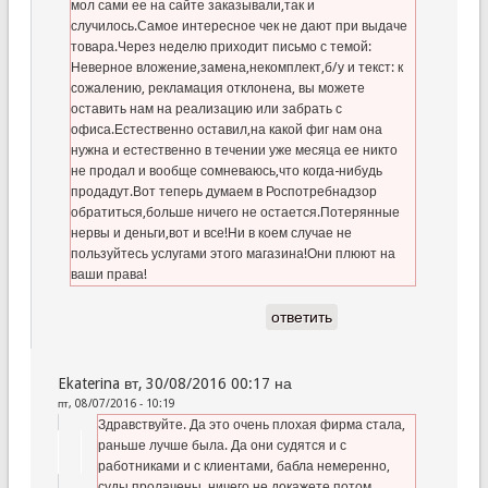
мол сами ее на сайте заказывали,так и
случилось.Самое интересное чек не дают при выдаче
товара.Через неделю приходит письмо с темой:
Неверное вложение,замена,некомплект,б/у и текст: к
сожалению, рекламация отклонена, вы можете
оставить нам на реализацию или забрать с
офиса.Естественно оставил,на какой фиг нам она
нужна и естественно в течении уже месяца ее никто
не продал и вообще сомневаюсь,что когда-нибудь
продадут.Вот теперь думаем в Роспотребнадзор
обратиться,больше ничего не остается.Потерянные
нервы и деньги,вот и все!Ни в коем случае не
пользуйтесь услугами этого магазина!Они плюют на
ваши права!
ответить
Ekaterina вт, 30/08/2016 00:17 на
пт, 08/07/2016 - 10:19
Здравствуйте. Да это очень плохая фирма стала,
раньше лучше была. Да они судятся и с
работниками и с клиентами, бабла немеренно,
суды пролачены, ничего не докажете потом.