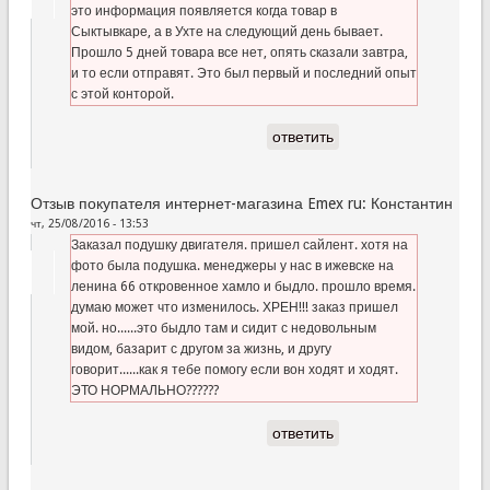
это информация появляется когда товар в
Сыктывкаре, а в Ухте на следующий день бывает.
Прошло 5 дней товара все нет, опять сказали завтра,
и то если отправят. Это был первый и последний опыт
с этой конторой.
ответить
Отзыв покупателя интернет-магазина Emex ru: Константин
чт, 25/08/2016 - 13:53
Заказал подушку двигателя. пришел сайлент. хотя на
фото была подушка. менеджеры у нас в ижевске на
ленина 66 откровенное хамло и быдло. прошло время.
думаю может что изменилось. ХРЕН!!! заказ пришел
мой. но......это быдло там и сидит с недовольным
видом, базарит с другом за жизнь, и другу
говорит......как я тебе помогу если вон ходят и ходят.
ЭТО НОРМАЛЬНО??????
ответить