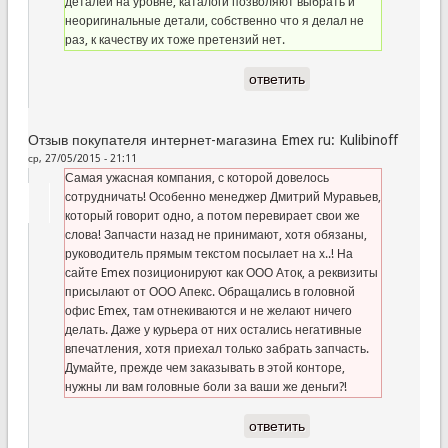
деталей на уровне, каталоги позволяют выбрать и
неоригинальные детали, собственно что я делал не
раз, к качеству их тоже претензий нет.
ответить
Отзыв покупателя интернет-магазина Emex ru: Kulibinoff
ср, 27/05/2015 - 21:11
Самая ужасная компания, с которой довелось
сотрудничать! Особенно менеджер Дмитрий Муравьев,
который говорит одно, а потом перевирает свои же
слова! Запчасти назад не принимают, хотя обязаны,
руководитель прямым текстом посылает на х..! На
сайте Emex позиционируют как ООО Аток, а реквизиты
присылают от ООО Апекс. Обращались в головной
офис Emex, там отнекиваются и не желают ничего
делать. Даже у курьера от них остались негативные
впечатления, хотя приехал только забрать запчасть.
Думайте, прежде чем заказывать в этой конторе,
нужны ли вам головные боли за ваши же деньги?!
ответить