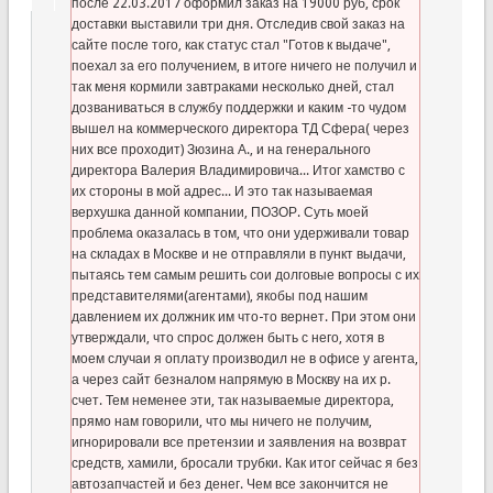
после 22.03.2017 оформил заказ на 19000 руб, срок
доставки выставили три дня. Отследив свой заказ на
сайте после того, как статус стал "Готов к выдаче",
поехал за его получением, в итоге ничего не получил и
так меня кормили завтраками несколько дней, стал
дозваниваться в службу поддержки и каким -то чудом
вышел на коммерческого директора ТД Сфера( через
них все проходит) Зюзина А., и на генерального
директора Валерия Владимировича... Итог хамство с
их стороны в мой адрес... И это так называемая
верхушка данной компании, ПОЗОР. Суть моей
проблема оказалась в том, что они удерживали товар
на складах в Москве и не отправляли в пункт выдачи,
пытаясь тем самым решить сои долговые вопросы с их
представителями(агентами), якобы под нашим
давлением их должник им что-то вернет. При этом они
утверждали, что спрос должен быть с него, хотя в
моем случаи я оплату производил не в офисе у агента,
а через сайт безналом напрямую в Москву на их р.
счет. Тем неменее эти, так называемые директора,
прямо нам говорили, что мы ничего не получим,
игнорировали все претензии и заявления на возврат
средств, хамили, бросали трубки. Как итог сейчас я без
автозапчастей и без денег. Чем все закончится не