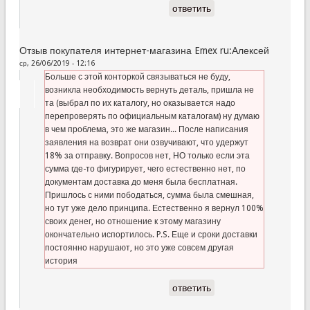
ответить
Отзыв покупателя интернет-магазина Emex ru:Алексей
ср, 26/06/2019 - 12:16
Больше с этой конторкой связываться не буду,
возникла необходимость вернуть деталь, пришла не
та (выбрал по их каталогу, но оказывается надо
перепроверять по официальным каталогам) ну думаю
в чем проблема, это же магазин... После написания
заявления на возврат они озвучивают, что удержут
18% за отправку. Вопросов нет, НО только если эта
сумма где-то фигурирует, чего естественно нет, по
документам доставка до меня была бесплатная.
Пришлось с ними пободаться, сумма была смешная,
но тут уже дело принципа. Естественно я вернул 100%
своих денег, но отношение к этому магазину
окончательно испортилось. P.S. Еще и сроки доставки
постоянно нарушают, но это уже совсем другая
история
ответить