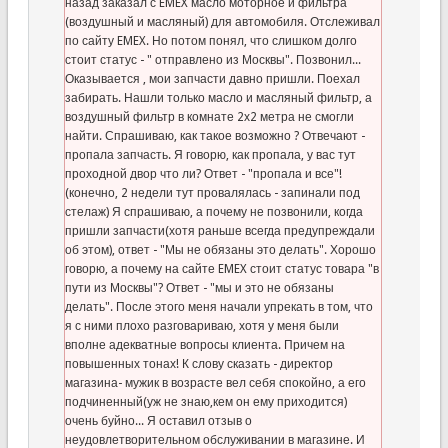
назад заказал с EMEX масло моторное и фильтра
(воздушный и масляный) для автомобиля. Отслеживал
по сайту EMEX. Но потом понял, что слишком долго
стоит статус - " отправлено из Москвы". Позвонил...
Оказывается , мои запчасти давно пришли. Поехал
забирать. Нашли только масло и масляный фильтр, а
воздушный фильтр в комнате 2х2 метра не смогли
найти. Спрашиваю, как такое возможно ? Отвечают -
пропала запчасть. Я говорю, как пропала, у вас тут
проходной двор что ли? Ответ - "пропала и все"!
(конечно, 2 недели тут провалялась - запинали под
стелаж) Я спрашиваю, а почему не позвонили, когда
пришли запчасти(хотя раньше всегда предупреждали
об этом), ответ - "Мы не обязаны это делать". Хорошо
говорю, а почему на сайте EMEX стоит статус товара "в
пути из Москвы"? Ответ - "мы и это не обязаны
делать". После этого меня начали упрекать в том, что
я с ними плохо разговариваю, хотя у меня были
вполне адекватные вопросы клиента. Причем на
повышенных тонах! К слову сказать - директор
магазина- мужик в возрасте вел себя спокойно, а его
подчиненный(уж не знаю,кем он ему приходится)
очень буйно... Я оставил отзыв о
неудовлетворительном обслуживании в магазине. И