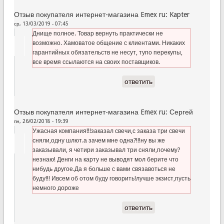
Отзыв покупателя интернет-магазина Emex ru: Kapter
ср, 13/03/2019 - 07:45
Днище полное. Товар вернуть практически не
возможно. Хамоватое общение с клиентами. Никаких
гарантийных обязательств не несут, тупо перекупы,
все время ссылаются на своих поставщиков.
ответить
Отзыв покупателя интернет-магазина Emex ru: Сергей
пн, 26/02/2018 - 19:39
Ужасная компания!!!заказал свечи,с заказа три свечи
сняли,одну шлют.а зачем мне одна?!!!ну вы же
заказывали, я четири заказывал три сняли,почему?
незнаю! Денги на карту не выводят мол берите что
нибудь другое.Да я больше с вами связавоться не
буду!!! Ивсем об отом буду говорить!лучше экзист,пусть
немного дороже
ответить