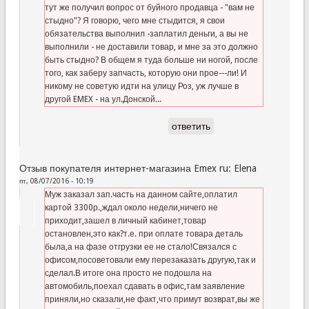
тут же получил вопрос от буйного продавца - "вам не
стыдно"? Я говорю, чего мне стыдится, я свои
обязательства выполнил -заплатил деньги, а вы не
выполнили - не доставили товар, и мне за это должно
быть стыдно? В общем я туда больше ни ногой, после
того, как заберу запчасть, которую они прое---ли! И
никому не советую идти на улицу Роз, уж лучше в
другой EMEX - на ул.Донской...
ответить
Отзыв покупателя интернет-магазина Emex ru: Elena
пт, 08/07/2016 - 10:19
Муж заказал зап.часть на данном сайте,оплатил
картой 3300р.,ждал около недели,ничего не
приходит,зашел в личный кабинет,товар
остановлен,это как?т.е. при оплате товара деталь
была,а на фазе отгрузки ее не стало!Связался с
офисом,посоветовали ему перезаказать другую,так и
сделал.В итоге она просто не подошла на
автомобиль,поехал сдавать в офис,там заявление
приняли,но сказали,не факт,что примут возврат,вы же