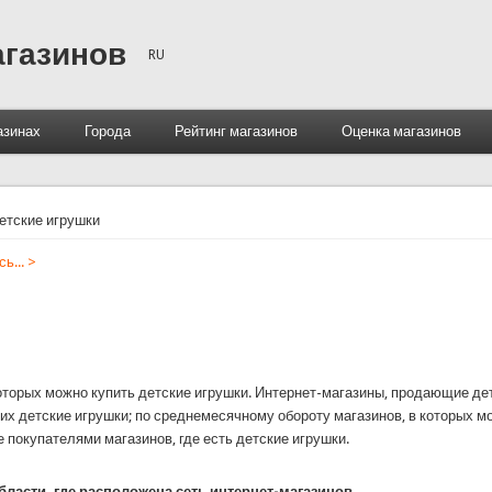
агазинов
RU
азинах
Города
Рейтинг магазинов
Оценка магазинов
етские игрушки
ь... >
оторых можно купить детские игрушки. Интернет-магазины, продающие дет
их детские игрушки; по среднемесячному обороту магазинов, в которых мо
 покупателями магазинов, где есть детские игрушки.
бласти, где расположена сеть интернет-магазинов,