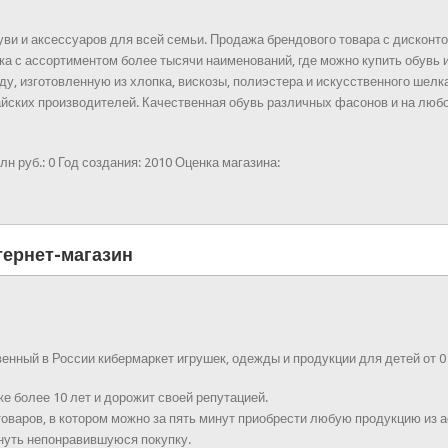
уви и аксессуаров для всей семьи. Продажа брендового товара с дискон
ка с ассортиментом более тысячи наименований, где можно купить обувь
у, изготовленную из хлопка, вискозы, полиэстера и искусственного шелк
тайских производителей. Качественная обувь различных фасонов и на любо
лн руб.:
0
Год создания:
2010
Оценка магазина:
тернет-магазин
венный в России кибермаркет игрушек, одежды и продукции для детей от 0 
е более 10 лет и дорожит своей репутацией.
товаров, в котором можно за пять минут приобрести любую продукцию из 
нуть непонравившуюся покупку.