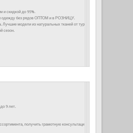
том и скидкой до 95%.
 и одежду без рядов ОПТОМ и в РОЗНИЦУ.
а. Лучшие модели из натуральных тканей от тур
й сезон.
до 9 лет.
ассортимента, получить грамотную консультаци