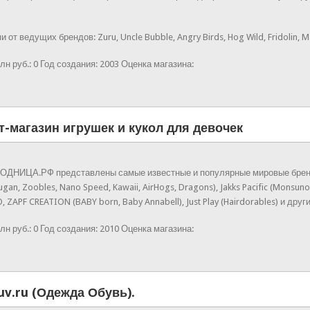
т ведущих брендов: Zuru, Uncle Bubble, Angry Birds, Hog Wild, Fridolin, M
лн руб.:
0
Год создания:
2003
Оценка магазина:
магазин игрушек и кукол для девочек
НИЦА.РФ представлены самые известные и популярные мировые бренды: MG
Bakugan, Zoobles, Nano Speed, Kawaii, AirHogs, Dragons), Jakks Pacific (Monsun
ZAPF CREATION (BABY born, Baby Annabell), Just Play (Hairdorables) и други
лн руб.:
0
Год создания:
2010
Оценка магазина:
v.ru (Одежда Обувь).