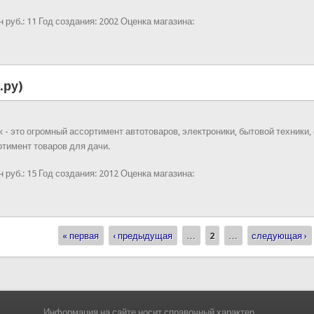
 руб.:
11
Год создания:
2002
Оценка магазина:
.ру)
к - это огромный ассортимент автотоваров, электроники, бытовой техники,
ртимент товаров для дачи.
 руб.:
15
Год создания:
2012
Оценка магазина:
« первая
‹ предыдущая
…
2
…
следующая ›
Информация на сайте носит справочный характер.