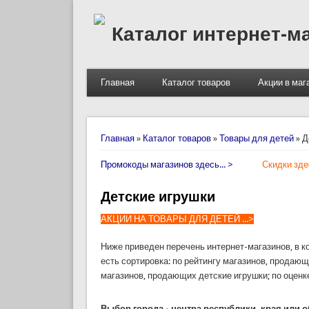
Каталог интернет-м
Главная
Каталог товаров
Акции в маг
Вы здесь
Главная
»
Каталог товаров
»
Товары для детей
»
Д
Промокоды магазинов здесь... >
Скидки здес
Детские игрушки
АКЦИИ НА ТОВАРЫ ДЛЯ ДЕТЕЙ ...>
Ниже приведен перечень интернет-магазинов, в к
есть сортировка: по рейтингу магазинов, продающ
магазинов, продающих детские игрушки; по оценке
Выбор города - центра республики, края или о