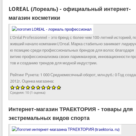
LOREAL (Лореаль) - официальный интернет-
магазин косметики
L'Oréal Professionnel – это бренд с более чем 100-летней историей, п
живший начало компании L’Oreal. Марка стабильно занимает лидир
ю позицию среди профессиональных брендов для волос благодаря 
витию профессионализма своих парикмахеров, инновационности пр
тов и созданию трендов для модной индустрии.
Рейтинг Рунета:
1 000
Среднемесячный оборот, млн.руб.:
0
Год созда
2012г.
Оценка магазина:
Средняя:
10
(
1
оценка)
Интернет-магазин ТРАЕКТОРИЯ - товары для
экстремальных видов спорта