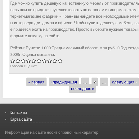
Где можно купить дешевую качественную мебель от производителя?
перь вам не придется путешествовать по салонам и гипермаркетам. 
тернет-магазине фабрики «Фран» вы найдете все необходимые эле
ы интерьера для домов и офисов. Чтобы купить дешевую мебель, ва
е придется ехать на производство. Просто выберите нужные товары 
формите покупку на сайте.
Рейтинг Рунета:
1 000
Среднемесячный оборот, млн.руб.:
0
Год созда
2009г.
Оценка магазина:
Голосов еще нет
« первая
‹ предыдущая
…
2
…
следующая ›
Страницы
последняя »
Контакты
Карта сайта
Информация на сайте носит справочный характер.