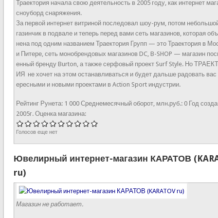
Траектория начала свою деятельность в 2005 году, как интернет маг
сноуборд снаряжения.
За первой интернет витриной последовал шоу-рум, потом небольшо
газинчик в подвале и теперь перед вами сеть магазинов, которая об
нена под одним названием Траектория Групп — это Траектория в Мо
и Питере, сеть монобрендовых магазинов DC, B-SHOP — магазин по
енный бренду Burton, а также серфовый проект Surf Style. Но ТРАЕК
ИЯ не хочет на этом останавливаться и будет дальше радовать вас
ересными и новыми проектами в Action Sport индустрии.
Рейтинг Рунета:
1 000
Среднемесячный оборот, млн.руб.:
0
Год созда
2005г.
Оценка магазина:
Голосов еще нет
Ювелирный интернет-магазин КАРАТОВ (KAR
ru)
Магазин не работает.