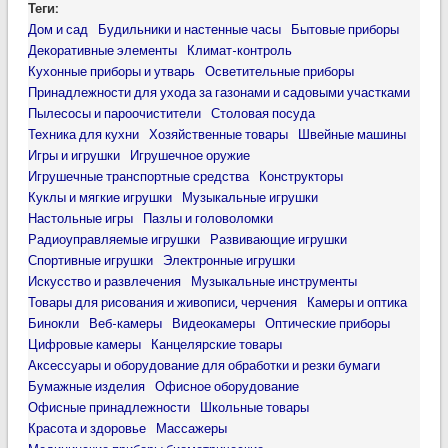
Теги:
Дом и сад
Будильники и настенные часы
Бытовые приборы
Декоративные элементы
Климат-контроль
Кухонные приборы и утварь
Осветительные приборы
Принадлежности для ухода за газонами и садовыми участками
Пылесосы и пароочистители
Столовая посуда
Техника для кухни
Хозяйственные товары
Швейные машины
Игры и игрушки
Игрушечное оружие
Игрушечные транспортные средства
Конструкторы
Куклы и мягкие игрушки
Музыкальные игрушки
Настольные игры
Пазлы и головоломки
Радиоуправляемые игрушки
Развивающие игрушки
Спортивные игрушки
Электронные игрушки
Искусство и развлечения
Музыкальные инструменты
Товары для рисования и живописи, черчения
Камеры и оптика
Бинокли
Веб-камеры
Видеокамеры
Оптические приборы
Цифровые камеры
Канцелярские товары
Аксессуары и оборудование для обработки и резки бумаги
Бумажные изделия
Офисное оборудование
Офисные принадлежности
Школьные товары
Красота и здоровье
Массажеры