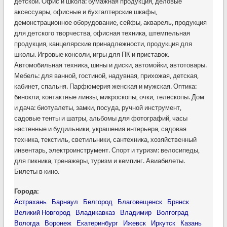
детской. Офис и школа: бумажная продукция, деловые
аксессуары, офисные и бухгалтерские шкафы,
демонстрационное оборудование, сейфы, акварель, продукция
для детского творчества, офисная техника, штемпельная
продукция, канцелярские принадлежности, продукция для
школы. Игровые консоли, игры для ПК и приставок.
Автомобильная техника, шины и диски, автомойки, автотовары.
Мебель: для ванной, гостиной, надувная, прихожая, детская,
кабинет, спальня. Парфюмерия женская и мужская. Оптика:
бинокли, контактные линзы, микроскопы, очки, телескопы. Дом
и дача: биотуалеты, замки, посуда, ручной инструмент,
садовые тенты и шатры, альбомы для фотографий, часы
настенные и будильники, украшения интерьера, садовая
техника, текстиль, светильники, сантехника, хозяйственный
инвентарь, электроинструмент. Спорт и туризм: велосипеды,
для пикника, тренажеры, туризм и кемпинг. Авиабилеты.
Билеты в кино.
Города:
Астрахань
Барнаул
Белгород
Благовещенск
Брянск
Великий Новгород
Владикавказ
Владимир
Волгоград
Вологда
Воронеж
Екатеринбург
Ижевск
Иркутск
Казань