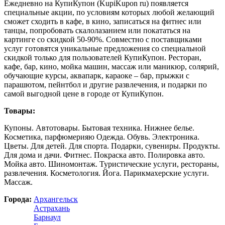
Ежедневно на КупиКупон (KupiKupon ru) появляется
специальные акции, по условиям которых любой желающий
сможет сходить в кафе, в кино, записаться на фитнес или
танцы, попробовать скалолазанием или покататься на
картинге со скидкой 50-90%. Совместно с поставщиками
услуг готовятся уникальные предложения со специальной
скидкой только для пользователей КупиКупон. Ресторан,
кафе, бар, кино, мойка машин, массаж или маникюр, солярий,
обучающие курсы, аквапарк, караоке – бар, прыжки с
парашютом, пейнтбол и другие развлечения, и подарки по
самой выгодной цене в городе от КупиКупон.
Товары:
Купоны. Автотовары. Бытовая техника. Нижнее белье.
Косметика, парфюмерияю Одежда. Обувь. Электроника.
Цветы. Для детей. Для спорта. Подарки, сувениры. Продукты.
Для дома и дачи. Фитнес. Покраска авто. Полировка авто.
Мойка авто. Шиномонтаж. Туристические услуги, рестораны,
развлечения. Косметология. Йога. Парикмахерские услуги.
Массаж.
Города:
Архангельск
Астрахань
Барнаул