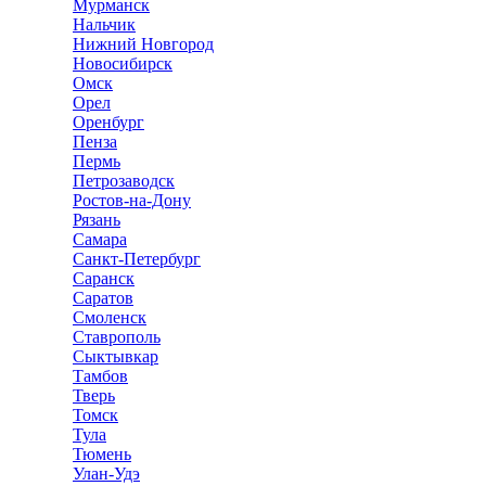
Мурманск
Нальчик
Нижний Новгород
Новосибирск
Омск
Орел
Оренбург
Пенза
Пермь
Петрозаводск
Ростов-на-Дону
Рязань
Самара
Санкт-Петербург
Саранск
Саратов
Смоленск
Ставрополь
Сыктывкар
Тамбов
Тверь
Томск
Тула
Тюмень
Улан-Удэ