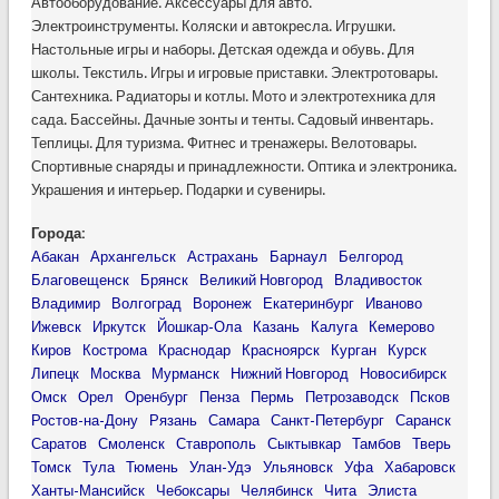
Автооборудование. Аксессуары для авто.
Электроинструменты. Коляски и автокресла. Игрушки.
Настольные игры и наборы. Детская одежда и обувь. Для
школы. Текстиль. Игры и игровые приставки. Электротовары.
Сантехника. Радиаторы и котлы. Мото и электротехника для
сада. Бассейны. Дачные зонты и тенты. Садовый инвентарь.
Теплицы. Для туризма. Фитнес и тренажеры. Велотовары.
Спортивные снаряды и принадлежности. Оптика и электроника.
Украшения и интерьер. Подарки и сувениры.
Города:
Абакан
Архангельск
Астрахань
Барнаул
Белгород
Благовещенск
Брянск
Великий Новгород
Владивосток
Владимир
Волгоград
Воронеж
Екатеринбург
Иваново
Ижевск
Иркутск
Йошкар-Ола
Казань
Калуга
Кемерово
Киров
Кострома
Краснодар
Красноярск
Курган
Курск
Липецк
Москва
Мурманск
Нижний Новгород
Новосибирск
Омск
Орел
Оренбург
Пенза
Пермь
Петрозаводск
Псков
Ростов-на-Дону
Рязань
Самара
Санкт-Петербург
Саранск
Саратов
Смоленск
Ставрополь
Сыктывкар
Тамбов
Тверь
Томск
Тула
Тюмень
Улан-Удэ
Ульяновск
Уфа
Хабаровск
Ханты-Мансийск
Чебоксары
Челябинск
Чита
Элиста