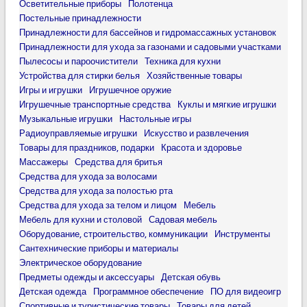
Осветительные приборы
Полотенца
Постельные принадлежности
Принадлежности для бассейнов и гидромассажных установок
Принадлежности для ухода за газонами и садовыми участками
Пылесосы и пароочистители
Техника для кухни
Устройства для стирки белья
Хозяйственные товары
Игры и игрушки
Игрушечное оружие
Игрушечные транспортные средства
Куклы и мягкие игрушки
Музыкальные игрушки
Настольные игры
Радиоуправляемые игрушки
Искусство и развлечения
Товары для праздников, подарки
Красота и здоровье
Массажеры
Средства для бритья
Средства для ухода за волосами
Средства для ухода за полостью рта
Средства для ухода за телом и лицом
Мебель
Мебель для кухни и столовой
Садовая мебель
Оборудование, строительство, коммуникации
Инструменты
Сантехнические приборы и материалы
Электрическое оборудование
Предметы одежды и аксессуары
Детская обувь
Детская одежда
Программное обеспечение
ПО для видеоигр
Спортивные и туристические товары
Товары для детей